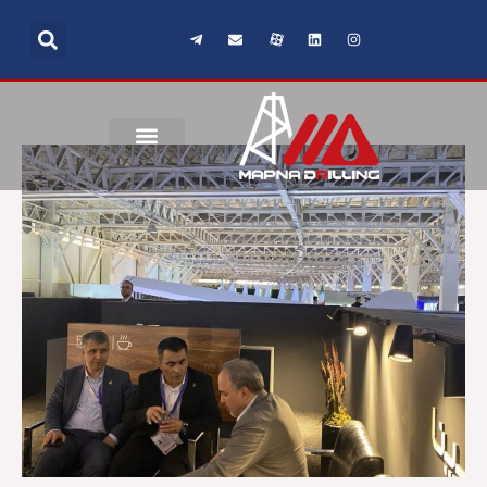
رش
ه
حتوا