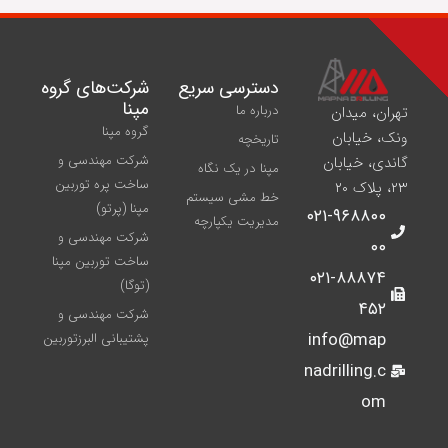
دسترسی سریع
شركت‌های گروه
مپنا
درباره ما
تهران، میدان
گروه مپنا
ونک، خیابان
تاریخچه
شرکت مهندسی و
گاندی، خیابان
مپنا در یک نگاه
ساخت پره‌ توربین
۲۳، پلاک ۲۰
خط مشی سیستم
مپنا (پرتو)
۰۲۱-۹۶۸۸۰۰
مدیریت یکپارچه
شركت مهندسی و
۰۰
ساخت توربين مپنا
۰۲۱-۸۸۸۷۴
(توگا)
۴۵۲
شركت مهندسی و
info@map
پشتيبانی البرزتوربين
nadrilling.c
om