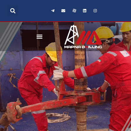
رش
ه
حتوا