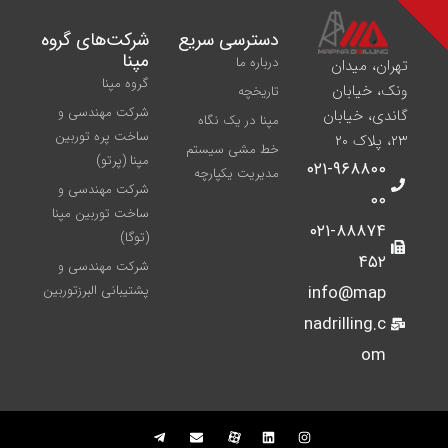
دسترسی سریع
شركت‌های گروه
مپنا
درباره ما
تهران، میدان
گروه مپنا
ونک، خیابان
تاریخچه
شرکت مهندسی و
گاندی، خیابان
مپنا در یک نگاه
ساخت پره‌ توربین
۲۳، پلاک ۲۰
خط مشی سیستم
مپنا (پرتو)
۰۲۱-۹۶۸۸۰۰
مدیریت یکپارچه
شركت مهندسی و
۰۰
ساخت توربين مپنا
۰۲۱-۸۸۸۷۴
(توگا)
۴۵۲
شركت مهندسی و
info@map
پشتيبانی البرزتوربين
nadrilling.c
om