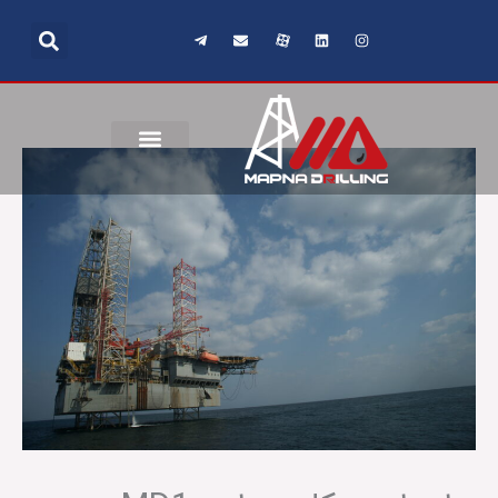
رش
ه
حتوا