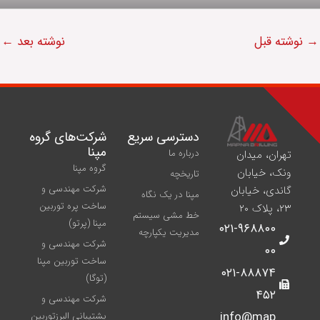
→
نوشته قبل
نوشته بعد
←
دسترسی سریع
شركت‌های گروه
مپنا
درباره ما
تهران، میدان
گروه مپنا
ونک، خیابان
تاریخچه
شرکت مهندسی و
گاندی، خیابان
مپنا در یک نگاه
ساخت پره‌ توربین
۲۳، پلاک ۲۰
خط مشی سیستم
مپنا (پرتو)
۰۲۱-۹۶۸۸۰۰
مدیریت یکپارچه
شركت مهندسی و
۰۰
ساخت توربين مپنا
۰۲۱-۸۸۸۷۴
(توگا)
۴۵۲
شركت مهندسی و
info@map
پشتيبانی البرزتوربين