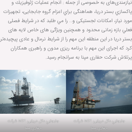
نیازمندی‌های به خصوصی از جمله : انجام عمليات ژئوفيزيك و
پاكسازي بستر دريا، هماهنگی براي اعزام گروه جابجایی، تجهیزات
مورد نیاز، امکانات لجستیکی و… را مي طلبد که در شرایط فصلی
فعلي بازه زمانی محدود و همچنین ویژگی های خاص لایه های
بستر دریا در این منطقه این مهم را از شرایط نرمال و عادی پیچیده‌تر
كرد که اجرای این مهم با برنامه ریزی مدون و راهبری همكاران
پرتلاش شركت حفاری مپنا به سرانجام رسيد.
جابجايي دکل دریایی MD1 شرکت
جابجايي دکل دریایی MD1 شرکت
حفاری مپنا
حفاری مپنا